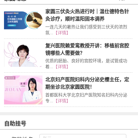
家圆三伏灸火热进行时｜温仕德特色针
灸诊疗，顺时温阳固本调养
一连几天的暑热让我们感受到三伏天的浓烈
氛...
【详情】
复兴医院赖爱鸾教授开讲：移植前宫腔
镜哪些人需要做？
优质的胚胎、良好的宫腔环境，是试管成功
着...
【详情】
北京妇产医院妇科内分泌史樱主任，定
期坐诊北京家圆医院！
首都医科大学北京妇产医院知名妇科内分泌
专...
【详情】
自助挂号