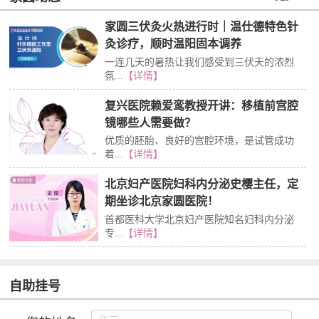
家圆三伏灸火热进行时｜温仕德特色针
灸诊疗，顺时温阳固本调养
一连几天的暑热让我们感受到三伏天的浓烈
氛...
【详情】
复兴医院赖爱鸾教授开讲：移植前宫腔
镜哪些人需要做？
优质的胚胎、良好的宫腔环境，是试管成功
着...
【详情】
北京妇产医院妇科内分泌史樱主任，定
期坐诊北京家圆医院！
首都医科大学北京妇产医院知名妇科内分泌
专...
【详情】
自助挂号