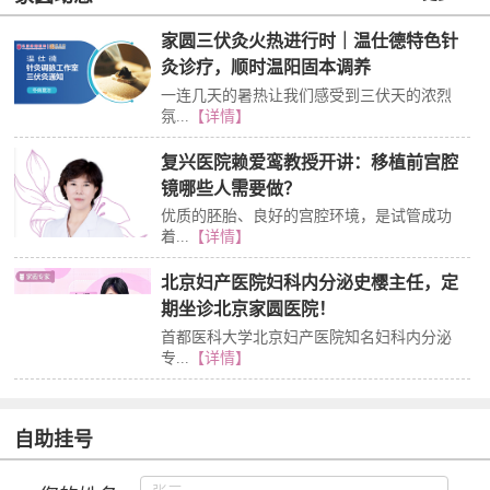
家圆三伏灸火热进行时｜温仕德特色针
灸诊疗，顺时温阳固本调养
一连几天的暑热让我们感受到三伏天的浓烈
氛...
【详情】
复兴医院赖爱鸾教授开讲：移植前宫腔
镜哪些人需要做？
优质的胚胎、良好的宫腔环境，是试管成功
着...
【详情】
北京妇产医院妇科内分泌史樱主任，定
期坐诊北京家圆医院！
首都医科大学北京妇产医院知名妇科内分泌
专...
【详情】
自助挂号