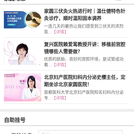
家圆三伏灸火热进行时｜温仕德特色针
灸诊疗，顺时温阳固本调养
一连几天的暑热让我们感受到三伏天的浓烈
氛...
【详情】
复兴医院赖爱鸾教授开讲：移植前宫腔
镜哪些人需要做？
优质的胚胎、良好的宫腔环境，是试管成功
着...
【详情】
北京妇产医院妇科内分泌史樱主任，定
期坐诊北京家圆医院！
首都医科大学北京妇产医院知名妇科内分泌
专...
【详情】
自助挂号