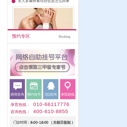
女人多囊卵巢综合征是怎么回事
预约专家
预约专区
Booking
大概有25-30%的女人，因为多囊卵巢
综合征，造成不孕症。不少朋友，对多囊
陈从良
【详情】
卵巢综...
预约专家
女性输卵管不通有哪些症状？
病情咨询
预约挂号
QQ咨询
来院路线
010-66117776
孕育热线：
输卵管堵塞不通示意图 女性输卵管不
400-610-8855
咨询热线：
通有哪些症状？近年来，输卵管不通患者
【详情】
比例开...