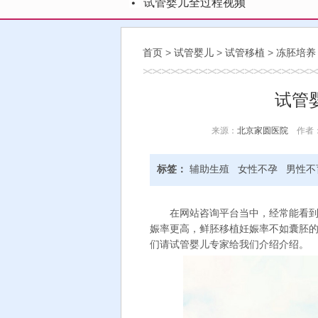
试管婴儿全过程视频
超详细!家圆医院试管婴儿患者就诊
想要试管婴儿应赶在45岁前
首页
>
试管婴儿
>
试管移植
>
冻胚培养
试管
来源：
北京家圆医院
作者：ka
标签：
辅助生殖
女性不孕
男性不
在网站咨询平台当中，经常能看到
娠率更高，鲜胚移植妊娠率不如囊胚
们请试管婴儿专家给我们介绍介绍。