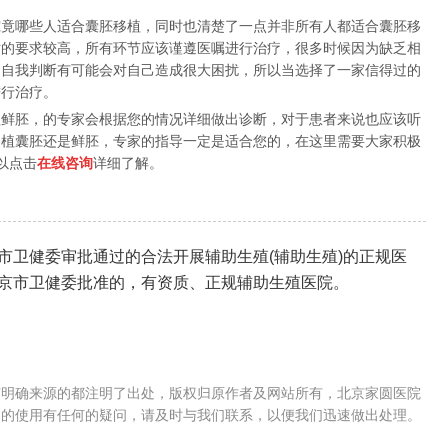
哪些人适合囊胚移植，同时也清楚了一点并非所有人都适合囊胚移
对的要求较高，所有环节应该谨遵医嘱进行治疗，很多时候因为缺乏相
，自我判断有可能会对自己造成很大困扰，所以当选择了一家信得过的
进行治疗。
胚，的专家会根据您的情况详细做出诊断，对于患者来说也应该听
移植囊胚还是鲜胚，专家的指导一定是适合您的，在这里需要大家积极
以点击
在线咨询
详细了解。
市卫健委审批通过的合法开展辅助生殖(辅助生殖)的正规医
北京市卫健委批准的，有资质、正规辅助生殖医院。
有明确来源的都注明了出处，版权归原作者及网站所有，北京家圆医院
们的使用有任何的疑问，请及时与我们联系，以便我们迅速做出处理。