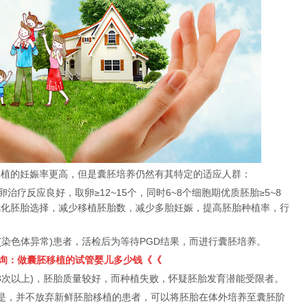
的妊娠率更高，但是囊胚培养仍然有其特定的适应人群：
疗反应良好，取卵≥12~15个，同时6~8个细胞期优质胚胎≥5~8
优化胚胎选择，减少移植胚胎数，减少多胎妊娠，提高胚胎种植率，行
染色体异常)患者，活检后为等待PGD结果，而进行囊胚培养。
询：做囊胚移植的试管婴儿多少钱《《
3次以上)，胚胎质量较好，而种植失败，怀疑胚胎发育潜能受限者。
，并不放弃新鲜胚胎移植的患者，可以将胚胎在体外培养至囊胚阶