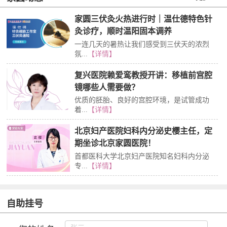
家圆三伏灸火热进行时｜温仕德特色针
灸诊疗，顺时温阳固本调养
一连几天的暑热让我们感受到三伏天的浓烈
氛...
【详情】
复兴医院赖爱鸾教授开讲：移植前宫腔
镜哪些人需要做？
优质的胚胎、良好的宫腔环境，是试管成功
着...
【详情】
北京妇产医院妇科内分泌史樱主任，定
期坐诊北京家圆医院！
首都医科大学北京妇产医院知名妇科内分泌
专...
【详情】
自助挂号