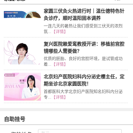
家圆三伏灸火热进行时｜温仕德特色针
灸诊疗，顺时温阳固本调养
一连几天的暑热让我们感受到三伏天的浓烈
氛...
【详情】
复兴医院赖爱鸾教授开讲：移植前宫腔
镜哪些人需要做？
优质的胚胎、良好的宫腔环境，是试管成功
着...
【详情】
北京妇产医院妇科内分泌史樱主任，定
期坐诊北京家圆医院！
首都医科大学北京妇产医院知名妇科内分泌
专...
【详情】
自助挂号