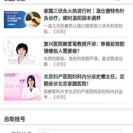
家圆三伏灸火热进行时｜温仕德特色针
灸诊疗，顺时温阳固本调养
一连几天的暑热让我们感受到三伏天的浓烈
氛...
【详情】
复兴医院赖爱鸾教授开讲：移植前宫腔
镜哪些人需要做？
优质的胚胎、良好的宫腔环境，是试管成功
着...
【详情】
北京妇产医院妇科内分泌史樱主任，定
期坐诊北京家圆医院！
首都医科大学北京妇产医院知名妇科内分泌
专...
【详情】
自助挂号