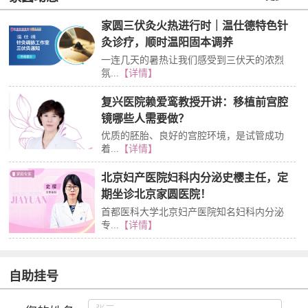
家圆三伏灸火热进行时｜温仕德特色针
灸诊疗，顺时温阳固本调养
一连几天的暑热让我们感受到三伏天的浓烈
氛...
【详情】
复兴医院赖爱鸾教授开讲：移植前宫腔
镜哪些人需要做？
优质的胚胎、良好的宫腔环境，是试管成功
着...
【详情】
北京妇产医院妇科内分泌史樱主任，定
期坐诊北京家圆医院！
首都医科大学北京妇产医院知名妇科内分泌
专...
【详情】
自助挂号