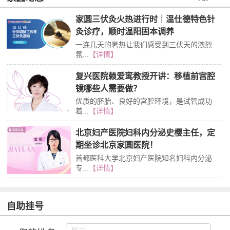
家圆三伏灸火热进行时｜温仕德特色针
灸诊疗，顺时温阳固本调养
一连几天的暑热让我们感受到三伏天的浓烈
氛...
【详情】
复兴医院赖爱鸾教授开讲：移植前宫腔
镜哪些人需要做？
优质的胚胎、良好的宫腔环境，是试管成功
着...
【详情】
北京妇产医院妇科内分泌史樱主任，定
期坐诊北京家圆医院！
首都医科大学北京妇产医院知名妇科内分泌
专...
【详情】
自助挂号