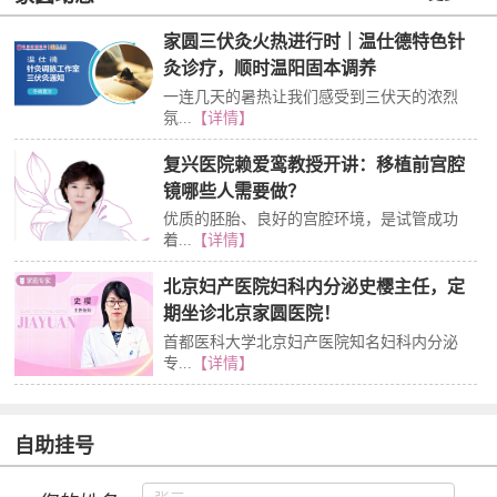
家圆三伏灸火热进行时｜温仕德特色针
灸诊疗，顺时温阳固本调养
一连几天的暑热让我们感受到三伏天的浓烈
氛...
【详情】
复兴医院赖爱鸾教授开讲：移植前宫腔
镜哪些人需要做？
优质的胚胎、良好的宫腔环境，是试管成功
着...
【详情】
北京妇产医院妇科内分泌史樱主任，定
期坐诊北京家圆医院！
首都医科大学北京妇产医院知名妇科内分泌
专...
【详情】
自助挂号