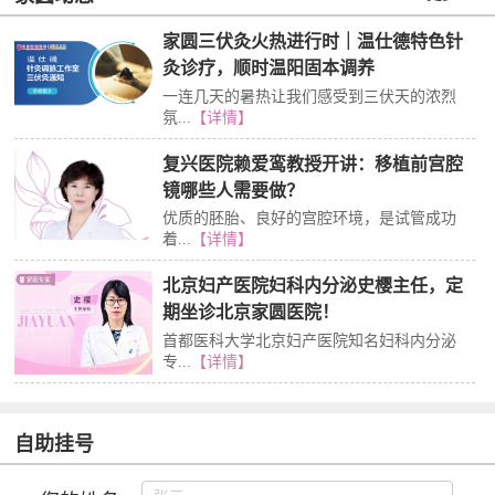
家圆三伏灸火热进行时｜温仕德特色针
灸诊疗，顺时温阳固本调养
一连几天的暑热让我们感受到三伏天的浓烈
氛...
【详情】
复兴医院赖爱鸾教授开讲：移植前宫腔
镜哪些人需要做？
优质的胚胎、良好的宫腔环境，是试管成功
着...
【详情】
北京妇产医院妇科内分泌史樱主任，定
期坐诊北京家圆医院！
首都医科大学北京妇产医院知名妇科内分泌
专...
【详情】
自助挂号